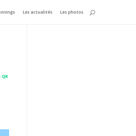
annings
Les actualités
Les photos
e QR