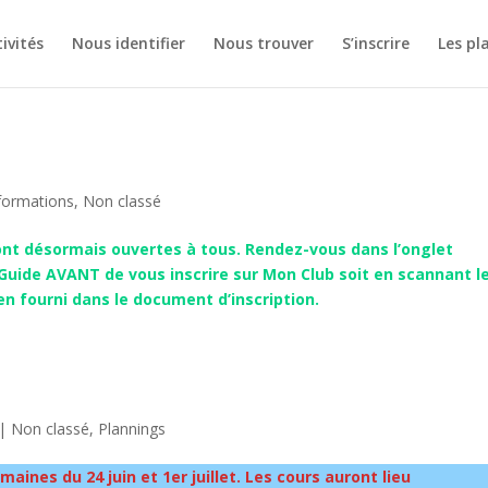
ivités
Nous identifier
Nous trouver
S’inscrire
Les pl
formations
,
Non classé
sont désormais ouvertes à tous. Rendez-vous dans l’onglet
le Guide AVANT de vous inscrire sur Mon Club soit en scannant l
en fourni dans le document d’inscription.
|
Non classé
,
Plannings
maines du 24 juin et 1er juillet. Les cours auront lieu