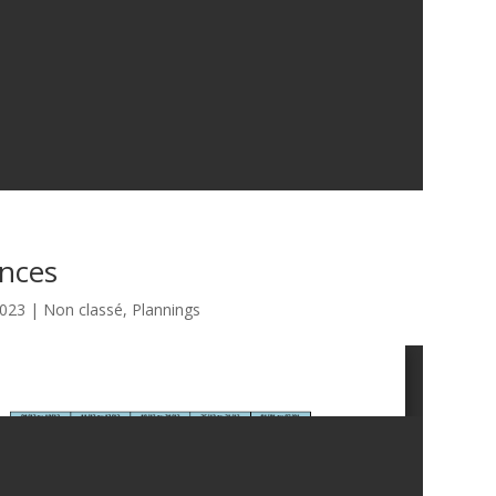
ances
2023
|
Non classé
,
Plannings