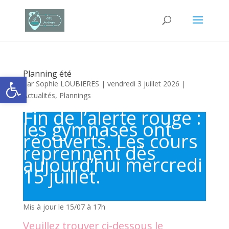
Planning été
Ouvrir la barre d’outils
par
Sophie LOUBIERES
|
vendredi 3 juillet 2026
|
Actualités
,
Plannings
Fin de l’alerte rouge :
les gymnases ont
réouverts. Les cours
reprennent dès
aujourd’hui mercredi
15 juillet.
Mis à jour le 15/07 à 17h
Veuillez trouver ci-dessous le