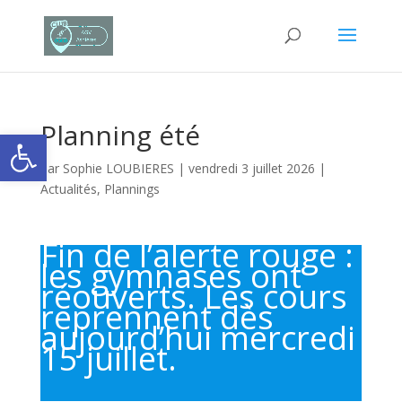
Planning été
Ouvrir la barre d’outils
par
Sophie LOUBIERES
|
vendredi 3 juillet 2026
|
Actualités
,
Plannings
Fin de l’alerte rouge :
les gymnases ont
réouverts. Les cours
reprennent dès
aujourd’hui mercredi
15 juillet.