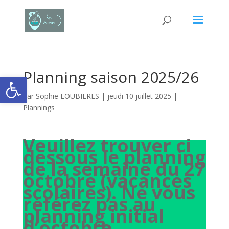
Planning saison 2025/26
Ouvrir la barre d’outils
par
Sophie LOUBIERES
|
jeudi 10 juillet 2025
|
Plannings
Veuillez trouver ci
dessous le planning
de la semaine du 27
octobre (vacances
scolaires). Ne vous
référez pas au
planning initial
d’octobre.