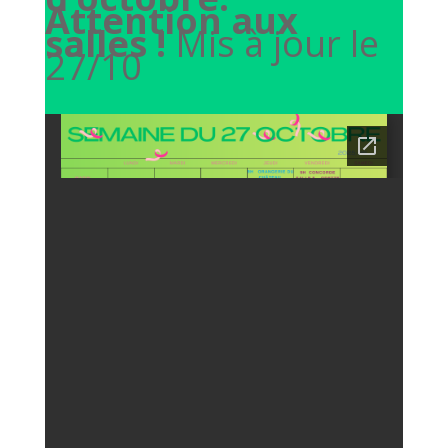
Attention aux
salles !
Mis à jour le
27/10