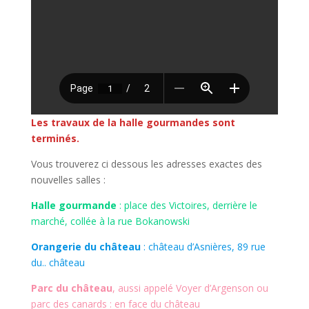
Les travaux de la halle gourmandes sont
terminés.
Vous trouverez ci dessous les adresses exactes des
nouvelles salles :
Halle gourmande
: place des Victoires, derrière le
marché, collée à la rue Bokanowski
Orangerie du château
: château d’Asnières, 89 rue
du.. château
Parc du château
, aussi appelé Voyer d’Argenson ou
parc des canards : en face du château