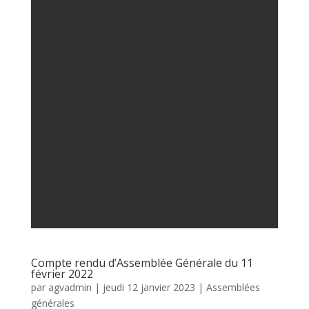
Compte rendu d’Assemblée Générale du 11
février 2022
par
agvadmin
|
jeudi 12 janvier 2023
|
Assemblées
générales