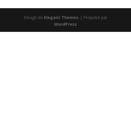
Design de
Elegant Themes
| Propulsé par
WordPress