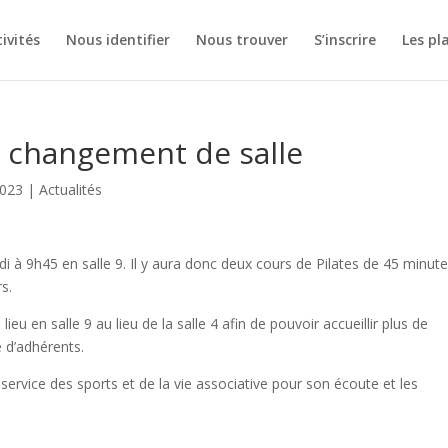
ivités
Nous identifier
Nous trouver
S’inscrire
Les pl
t changement de salle
2023
|
Actualités
di à 9h45 en salle 9. Il y aura donc deux cours de Pilates de 45 minut
s.
eu en salle 9 au lieu de la salle 4 afin de pouvoir accueillir plus de
e d’adhérents.
ervice des sports et de la vie associative pour son écoute et les