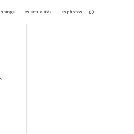
annings
Les actualités
Les photos
es