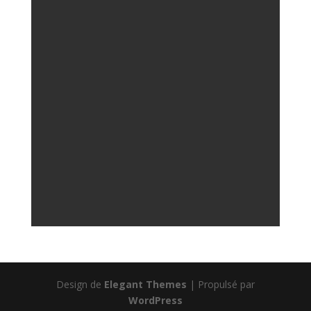
Design de
Elegant Themes
| Propulsé par
WordPress