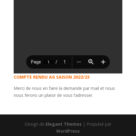
COMPTE RENDU AG SAISON 2022/23
Merci de nous en faire la demande par mail et nous
nous ferons un plaisir de vous l’adresser.
Design de
Elegant Themes
| Propulsé par
WordPress