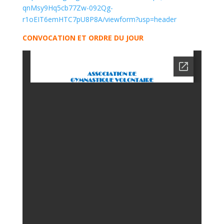
qnMsy9Hq5cb77Zw-092Qg-
r1oEIT6emHTC7pU8P8A/viewform?usp=header
CONVOCATION ET ORDRE DU JOUR